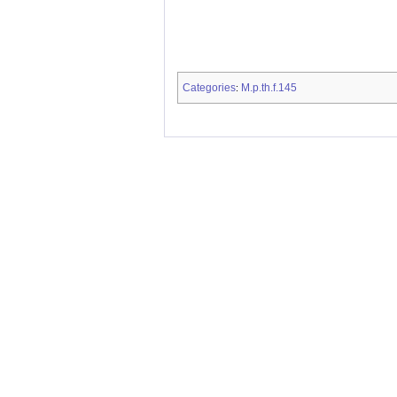
Categories
M.p.th.f.145
: