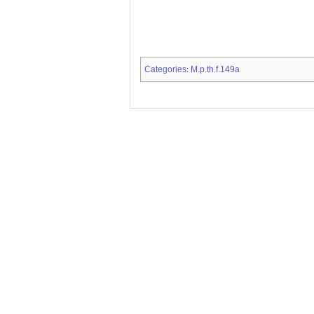
Categories
M.p.th.f.149a
: