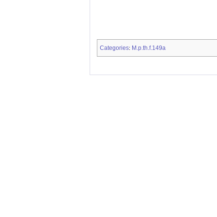
Categories
M.p.th.f.149a
: