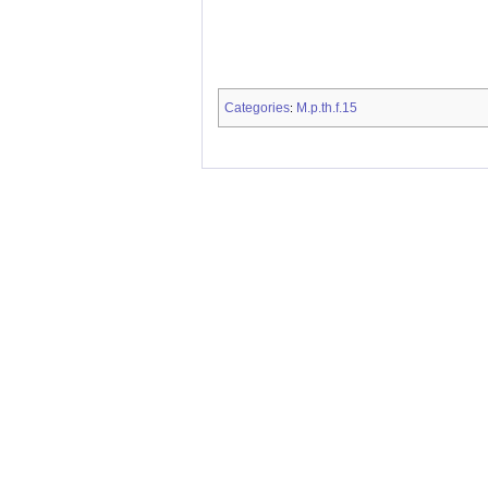
Categories
M.p.th.f.15
: