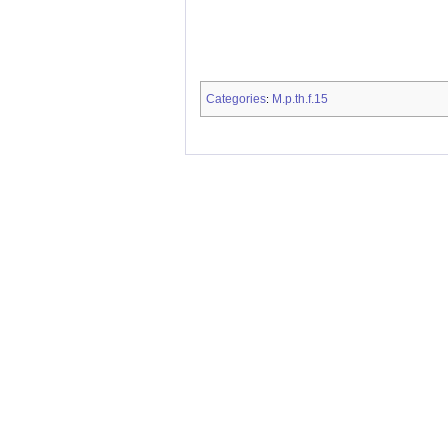
Categories
M.p.th.f.15
: