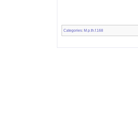
Categories
M.p.th.f.168
: