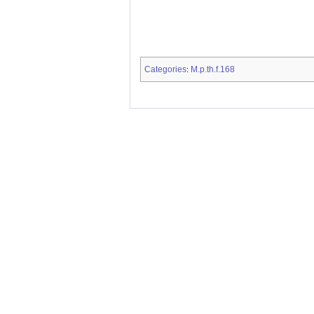
Categories
M.p.th.f.168
: