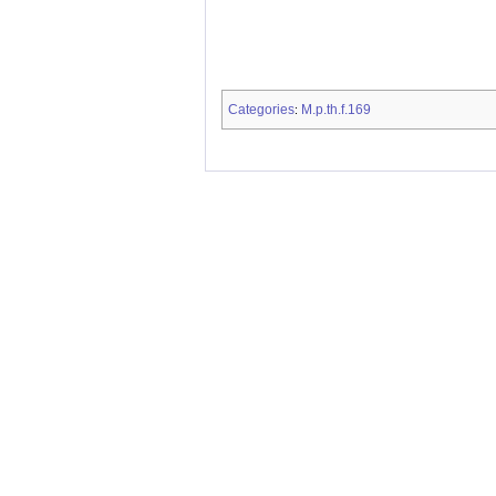
Categories
M.p.th.f.169
: