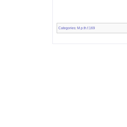
Categories
M.p.th.f.169
: