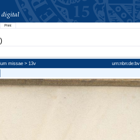
Print
)