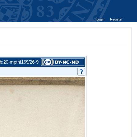
Login
Register