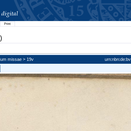
Print
)