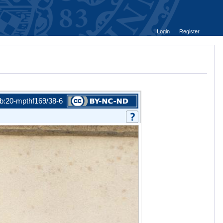
Login
Register