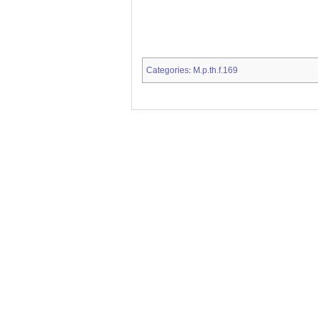
Categories
M.p.th.f.169
: