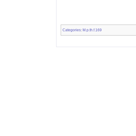
Categories
M.p.th.f.169
: