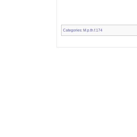
Categories
M.p.th.f.174
: