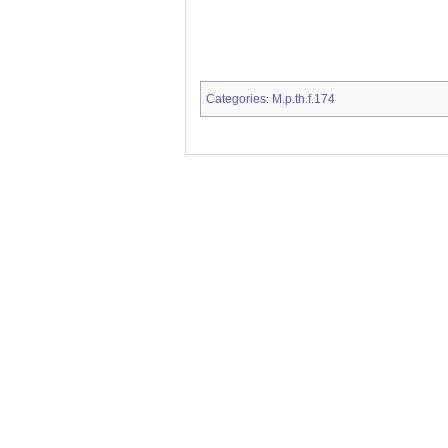
Categories
M.p.th.f.174
: