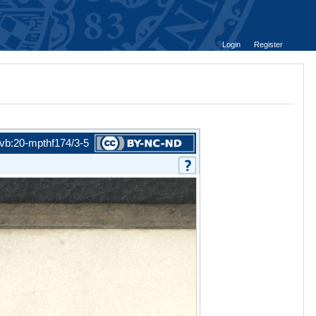
Login
Register