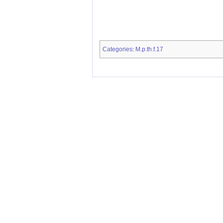
Categories
M.p.th.f.17
: