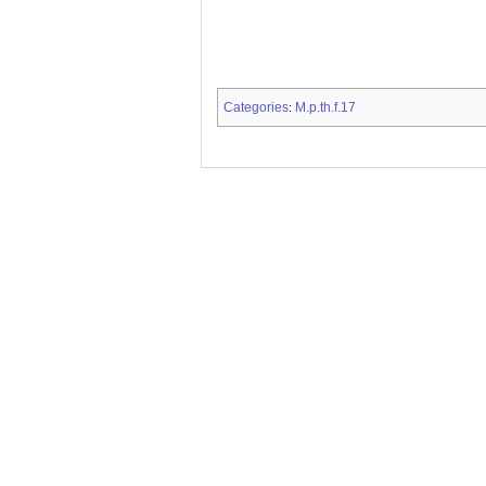
Categories
M.p.th.f.17
: