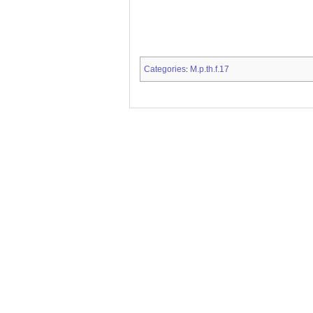
Categories
M.p.th.f.17
: