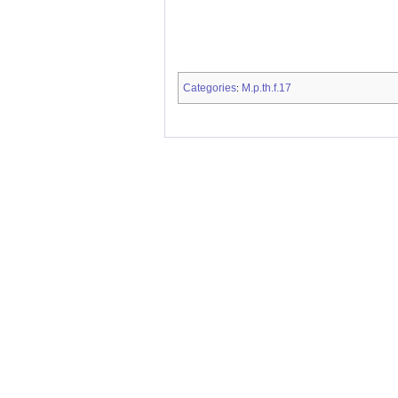
Categories
M.p.th.f.17
: