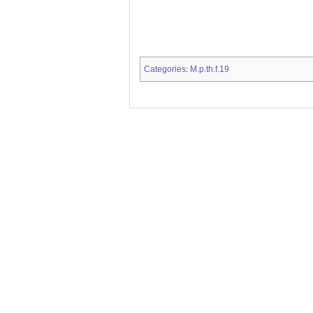
Categories
M.p.th.f.19
: