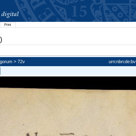
Print
)