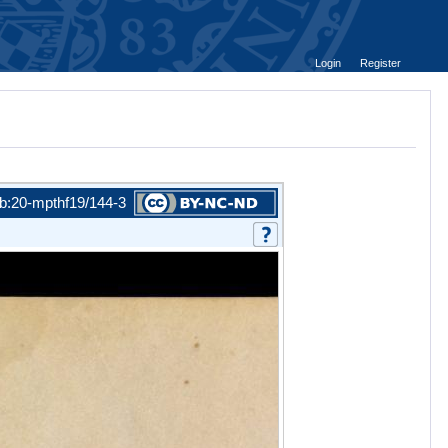
Login
Register