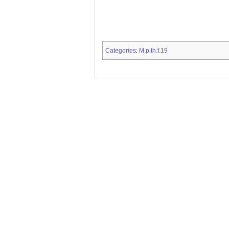
Categories
M.p.th.f.19
: