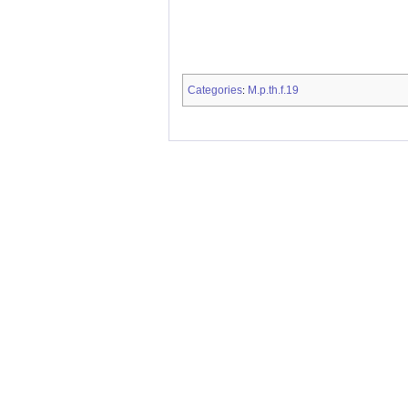
Categories
M.p.th.f.19
: