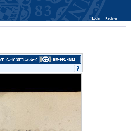
Login
Register