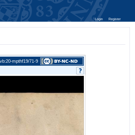
Login
Register