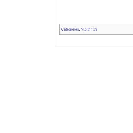
Categories
M.p.th.f.19
: