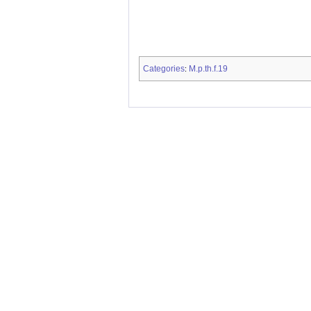
Categories
M.p.th.f.19
: