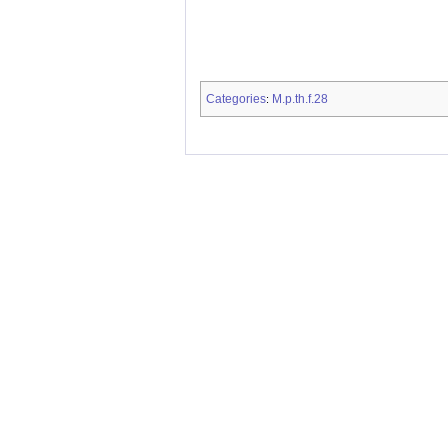
Categories
M.p.th.f.28
: