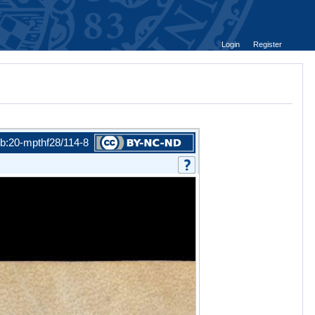
Login
Register