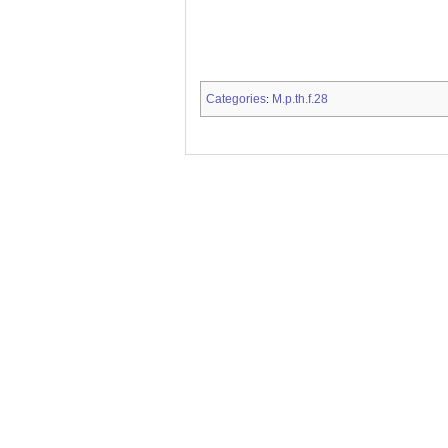
Categories
M.p.th.f.28
: