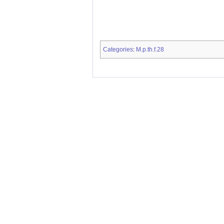
Categories
M.p.th.f.28
: