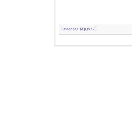
Categories
M.p.th.f.28
: