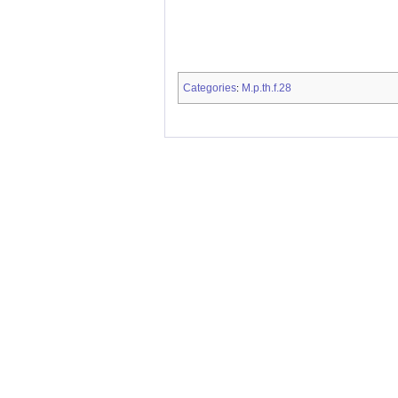
Categories
M.p.th.f.28
: