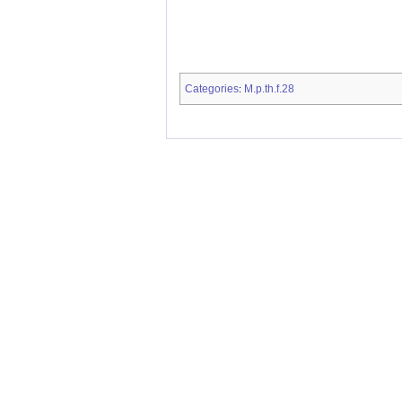
Categories
M.p.th.f.28
: