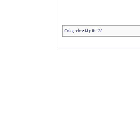
Categories
M.p.th.f.28
: