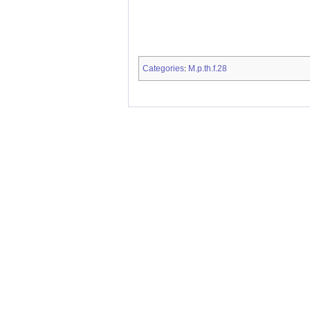
Categories
M.p.th.f.28
: