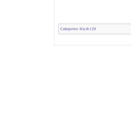
Categories
M.p.th.f.28
: