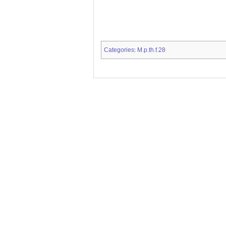
Categories
M.p.th.f.28
: