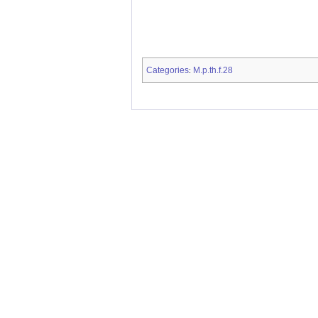
Categories
M.p.th.f.28
: