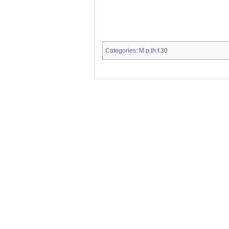
Categories
M.p.th.f.30
: