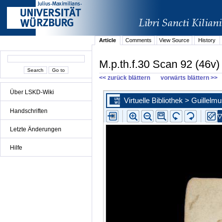
Article
Comments
View Source
History
M.p.th.f.30 Scan 92 (46v)
<< zurück blättern
vorwärts blättern >>
Über LSKD-Wiki
Handschriften
Letzte Änderungen
Hilfe