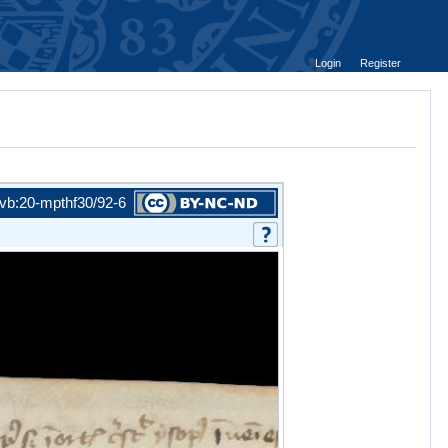
Login
Register