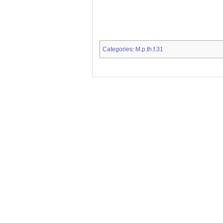
Categories
M.p.th.f.31
: