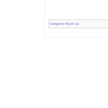
Categories
M.p.th.f.32
: