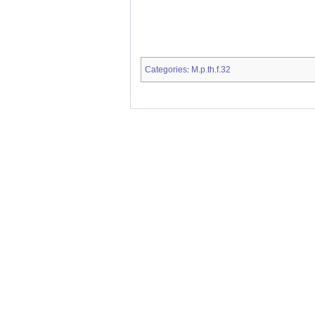
Categories
M.p.th.f.32
: