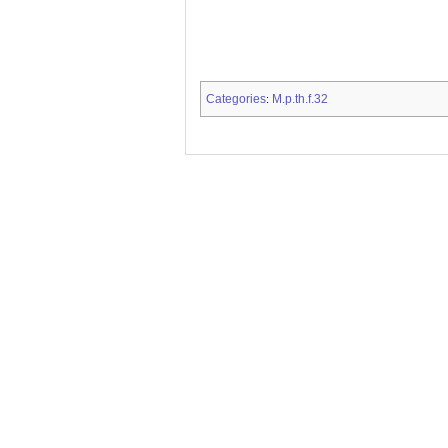
Categories
M.p.th.f.32
: