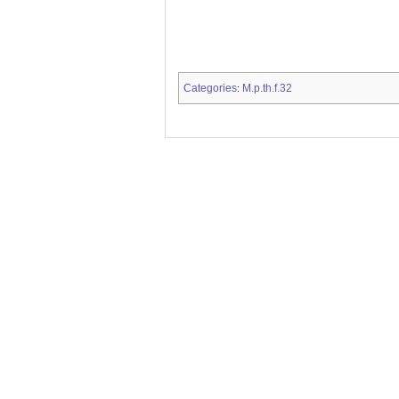
Categories
M.p.th.f.32
: