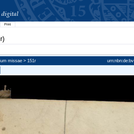
Print
r)