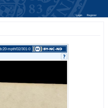
Login
Register