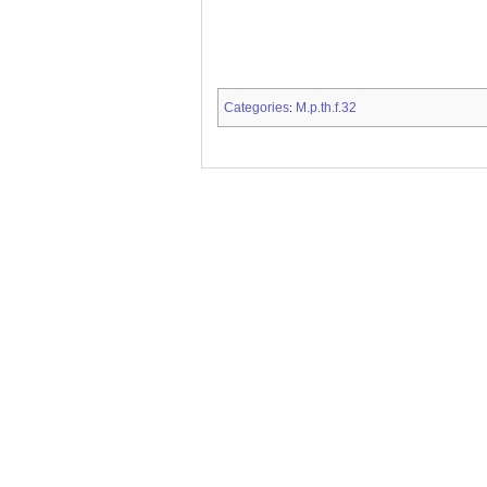
Categories
M.p.th.f.32
: