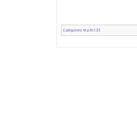
Categories
M.p.th.f.33
: